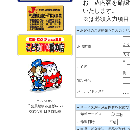
お申込内容を確認
いたします。
※は必須入力項目
● お客様のご連絡先をご入力くだ
ふり
お名前※
ろう
〒
ご住所
例：
電話番号
メールアドレス※
****
〒273-0853
千葉県船橋市金杉6-1-3
● サービスお申込み内容をお選び
株式会社 日進自動車
ご希望サービス
車
ご希望日時
平成
● 修理・鈑金塗装・用品の取付