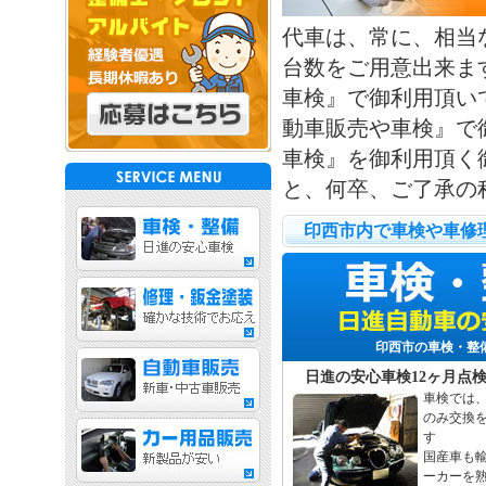
代車は、常に、相当
台数をご用意出来ま
車検』で御利用頂い
動車販売や車検』で
車検』を御利用頂く
と、何卒、ご了承の
印西市内で車検や車修
印西市の車検・整
日進の安心車検12ヶ月点
車検では
のみ交換
す
国産車も
ーカーを熟