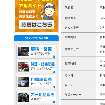
代表者
高村
電話番号
047
ＦＡＸ番号
047
事業内容
自
千
営業エリア
市
月～
営業時間
土曜
定休日
日
設 立
昭和
取扱メーカー
国
関東