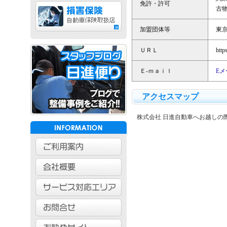
免許・許可
古物
加盟団体等
東京
ＵＲＬ
http
Ｅ-ｍａｉｌ
E
アクセスマップ
株式会社 日進自動車へお越しの