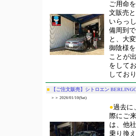
ご用命
文販売
いらっ
備周到
と、大
御陰様
ことが
をして
してお
■
【ご注文販売】シトロエン BERLING
＞＞ 2026/01/10(Sat)
●
過去に
際にご
は、他
乗り換