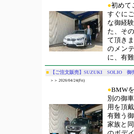
●
初めて
すぐに
な御経
た、その
て頂き
のメン
に、有
■
【ご注文販売】SUZUKI SOLIO 御
＞＞ 2026/04/24(Fri)
●
BMW
別の御
用を頂
有難う
家族と
のボデ