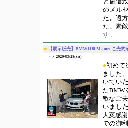
と確信
のメル
た。遠
た。素
す。
■
【展示販売】BMW118i Msport ご売約
＞＞ 2026/03/28(Sat)
●
初めて
ました。
いてい
たBMW
敵なご夫
いまし
大変感
での御