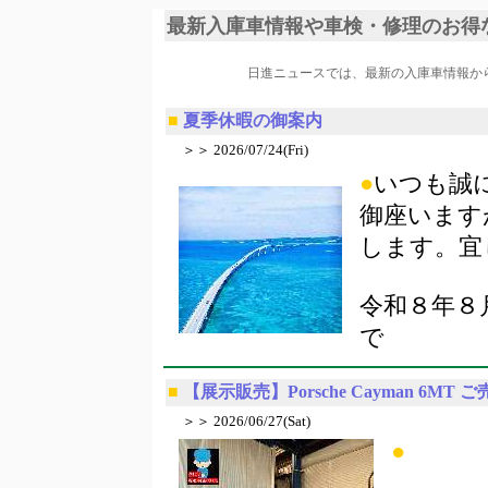
最新入庫車情報や車検・修理のお得
日進ニュースでは、最新の入庫車情報か
■
夏季休暇の御案内
＞＞ 2026/07/24(Fri)
●
いつも誠
御座います
します。宜
令和８年８
で
■
【展示販売】Porsche Cayman 6MT 
＞＞ 2026/06/27(Sat)
●