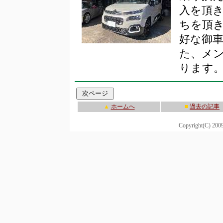
入を頂
ちを頂
好な御
た、メ
ります
▲
ホームへ
■
過去の記事
Copyright(C) 20