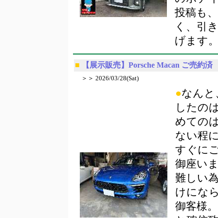
投稿も
く、引
げます
■
【展示販売】Porsche Macan ご売約済
＞＞ 2026/03/28(Sat)
●
なんと
したの
めての
ない程
すぐに
御座い
難しい
けにな
御客様