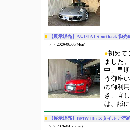
■
【展示販売】AUDI A1 Sportback 御
＞＞ 2026/06/08(Mon)
●
初めて
ました
中、早期
う御座
の御利
き、宜
は、誠
■
【展示販売】BMW118i スタイル ご売
＞＞ 2026/04/25(Sat)