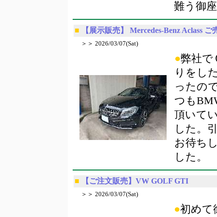
難う御
■
【展示販売】 Mercedes-Benz Aclass 
＞＞ 2026/03/07(Sat)
●
弊社で
りをし
ったの
つもBM
頂いて
した。
お待ち
した。
■
【ご注文販売】VW GOLF GTI
＞＞ 2026/03/07(Sat)
●
初めて