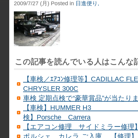
2009/7/27 (月)
Posted in
日進便り,
この記事を読んでいる人はこんな
【車検／ｴｱｺﾝ修理等】CADILLAC FL
CHRYSLER 300C
車検 定期点検で“豪華賞品”が当たり
【車検】HUMMER
検】Porsche Carrera
【エアコン修理 サイドミラー修理】Corvet
ポルシェ カレラ ご入庫 【修理】