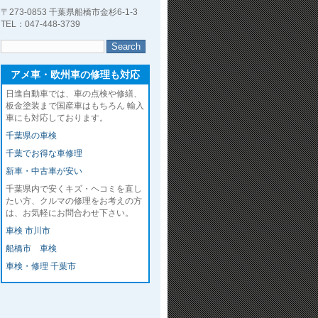
〒273-0853 千葉県船橋市金杉6-1-3
TEL：047-448-3739
アメ車・欧州車の修理も対応
日進自動車では、車の点検や修繕、
板金塗装まで国産車はもちろん 輸入
車にも対応しております。
千葉県の車検
千葉でお得な車修理
新車・中古車が安い
千葉県内で安くキズ・ヘコミを直し
たい方、クルマの修理をお考えの方
は、お気軽にお問合わせ下さい。
車検 市川市
船橋市 車検
車検・修理 千葉市