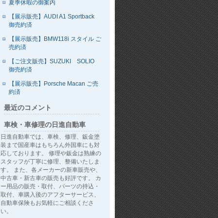
夏季休暇の御案内
【展示販売】AUDI A1 Sportback
御売約済
【展示販売】BMW118i スタイル ご
売約済
【ご注文販売】SUZUKI SOLIO
御売約済
【展示販売】Porsche Macan ご売
約済
最近のコメント
車検・車修理の日進自動車
日進自動車では、車検、修理、鈑金塗
装まで国産車はもちろん外国車にも対
応しております。 修理や鈑金は熟練の
スタッフが丁寧に修理、整備いたしま
す。 また、各メーカーの新車販売や、
中古車・新古車の販売も好評です。 カ
ー用品の販売・取付、パーツの持込・
取付、車購入後のアフターサービス、
自動車保険もお気軽にご相談くださ
い。