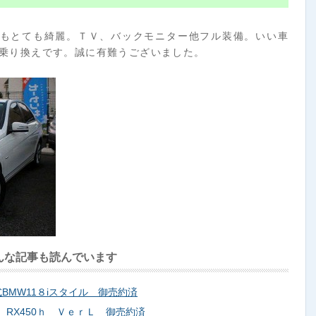
もとても綺麗。ＴＶ、バックモニター他フル装備。いい車
お乗り換えです。誠に有難うございました。
んな記事も読んでいます
BMW11８iスタイル 御売約済
 RX450ｈ ＶｅｒＬ 御売約済