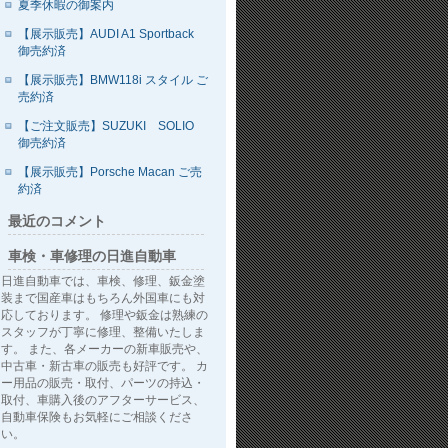
夏季休暇の御案内
【展示販売】AUDI A1 Sportback
御売約済
【展示販売】BMW118i スタイル ご
売約済
【ご注文販売】SUZUKI SOLIO
御売約済
【展示販売】Porsche Macan ご売
約済
最近のコメント
車検・車修理の日進自動車
日進自動車では、車検、修理、鈑金塗
装まで国産車はもちろん外国車にも対
応しております。 修理や鈑金は熟練の
スタッフが丁寧に修理、整備いたしま
す。 また、各メーカーの新車販売や、
中古車・新古車の販売も好評です。 カ
ー用品の販売・取付、パーツの持込・
取付、車購入後のアフターサービス、
自動車保険もお気軽にご相談くださ
い。