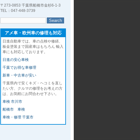
〒273-0853 千葉県船橋市金杉6-1-3
TEL：047-448-3739
アメ車・欧州車の修理も対応
日進自動車では、車の点検や修繕、
板金塗装まで国産車はもちろん 輸入
車にも対応しております。
日進の安心車検
千葉でお得な車修理
新車・中古車が安い
千葉県内で安くキズ・ヘコミを直し
たい方、クルマの修理をお考えの方
は、お気軽にお問合わせ下さい。
車検 市川市
船橋市 車検
車検・修理 千葉市