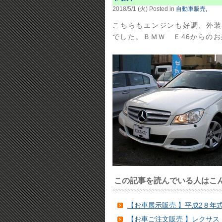
2018/5/1 (火)
Posted in
自動車販売,
こちらもエンジンも好調、外装
でした。ＢＭＷ Ｅ46からの
この記事を読んでいる人はこ
【お車展示販売 】平成2８年式
【お車ご注文販売 】レクサス