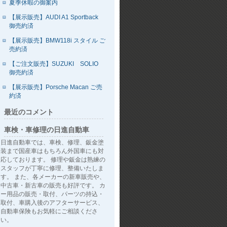
夏季休暇の御案内
【展示販売】AUDI A1 Sportback
御売約済
【展示販売】BMW118i スタイル ご
売約済
【ご注文販売】SUZUKI SOLIO
御売約済
【展示販売】Porsche Macan ご売
約済
最近のコメント
車検・車修理の日進自動車
日進自動車では、車検、修理、鈑金塗
装まで国産車はもちろん外国車にも対
応しております。 修理や鈑金は熟練の
スタッフが丁寧に修理、整備いたしま
す。 また、各メーカーの新車販売や、
中古車・新古車の販売も好評です。 カ
ー用品の販売・取付、パーツの持込・
取付、車購入後のアフターサービス、
自動車保険もお気軽にご相談くださ
い。