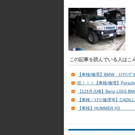
この記事を読んでいる人はこ
【車検/修理】BMW ｽﾃｱﾘﾝ
匠！！！【車検/修理】Porsche 
【12ｶ月点検】Benz-L55S BM
【車検／ｴｱｺﾝ修理等】CADILLAC
【車検】HUMMER H