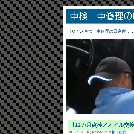
TOP
車検・車修理の日進便り
【12カ月点検／オイル交換】
2011/5/30 (月)
Posted in
車検・整備,