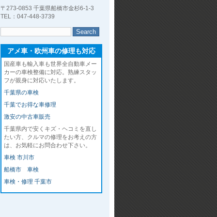
〒273-0853 千葉県船橋市金杉6-1-3
TEL：047-448-3739
アメ車・欧州車の修理も対応
国産車も輸入車も世界全自動車メー
カーの車検整備に対応。熟練スタッ
フが親身に対応いたします。
千葉県の車検
千葉でお得な車修理
激安の中古車販売
千葉県内で安くキズ・ヘコミを直し
たい方、クルマの修理をお考えの方
は、お気軽にお問合わせ下さい。
車検 市川市
船橋市 車検
車検・修理 千葉市