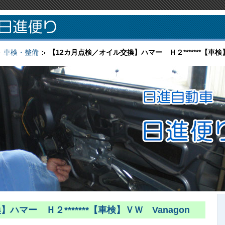
車検・整備
【12カ月点検／オイル交換】ハマー Ｈ２*******【車検】
ハマー Ｈ２*******【車検】ＶＷ Vanagon