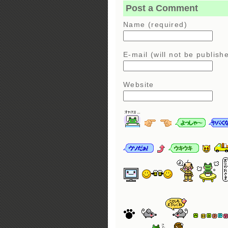
Post a Comment
Name (required)
E-mail (will not be publish
Website