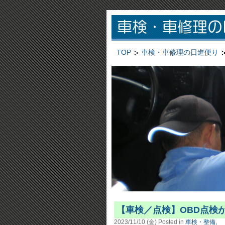
TOP
車検・車修理の日進便り
【車検／点検】OBD点検
2023/11/10 (金)
Posted in
車検・整備,