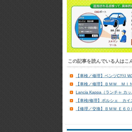
この記事を読んでいる人はこ
【車検／修理】ベンツCｸﾗｽ W203
【車検／修理】ＢＭＷ ＭＩ
Lancia Kappa（ランチャ
【車検/修理】ポルシェ カイエン t
【修理／交換】ＢＭＷ Ｅ６０Ｅ６