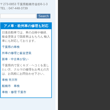
〒273-0853 千葉県船橋市金杉6-1-3
TEL：047-448-3739
アメ車・欧州車の修理も対応
日進自動車では、車の点検や修繕、
板金塗装まで国産車はもちろん 輸入
車にも対応しております。
千葉県の車検
外車の修理と鈑金塗装
新車・中古車が安い
千葉県内で安くキズ・ヘコミを直し
たい方、クルマの修理をお考えの方
は、お気軽にお問合わせ下さい。
車検 市川市
船橋市 車検
車検・修理 千葉市