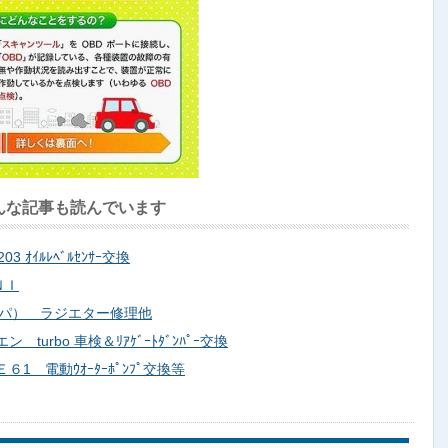
んな記事も読んでいます
 ｵｲﾙﾚﾍﾞﾙｾﾝｻｰ交換
ＮＩ
 カッパ） ラジエター修理他
urbo 車検＆ﾘｱｹﾞｰﾄﾀﾞﾝﾊﾟｰ交換
1 電動ｳｵｰﾀｰﾎﾟﾝﾌﾟ交換等