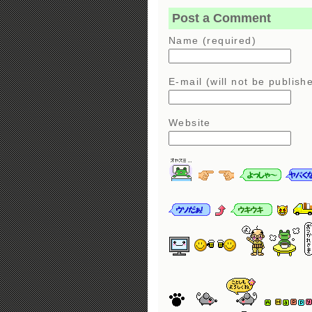
Post a Comment
Name (required)
E-mail (will not be publish
Website