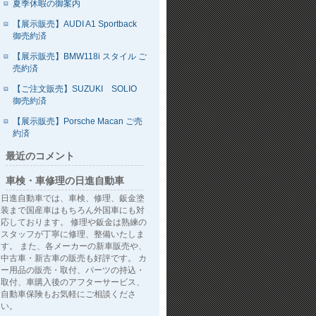
夏季休暇の御案内
【展示販売】AUDI A1 Sportback
御売約済
【展示販売】BMW118i スタイル ご
売約済
【ご注文販売】SUZUKI SOLIO
御売約済
【展示販売】Porsche Macan ご売
約済
最近のコメント
車検・車修理の日進自動車
日進自動車では、車検、修理、鈑金塗
装まで国産車はもちろん外国車にも対
応しております。 修理や鈑金は熟練の
スタッフが丁寧に修理、整備いたしま
す。 また、各メーカーの新車販売や、
中古車・新古車の販売も好評です。 カ
ー用品の販売・取付、パーツの持込・
取付、車購入後のアフターサービス、
自動車保険もお気軽にご相談くださ
い。