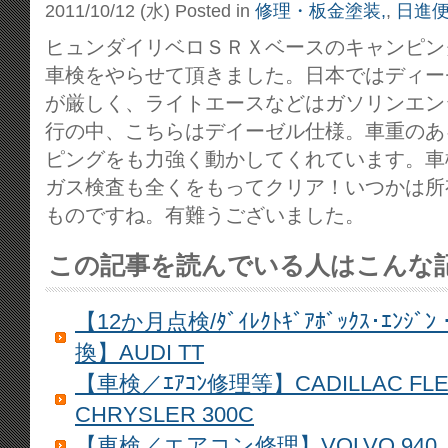
2011/10/12 (水)
Posted in
修理・板金塗装,
,
日進便
ヒュンダイリベロＳＲＸベースのキャンピン
車検をやらせて頂きました。日本ではディー
が厳しく、ライトエースなどはガソリンエン
行の中、こちらはデイーゼル仕様。
車重のあ
ピングをも力強く動かしてくれています。車
ガス検査も全くをもってクリア！いつかは所
ものですね。有難うございました。
この記事を読んでいる人はこんな
【12か月点検/ﾀﾞｲﾚｸﾄｷﾞｱﾎﾞｯｸｽ･ｴﾝｼﾞﾝ・
換】AUDI TT
【車検／ｴｱｺﾝ修理等】CADILLAC FL
CHRYSLER 300C
【車検／エアコン修理】VOLVO 940