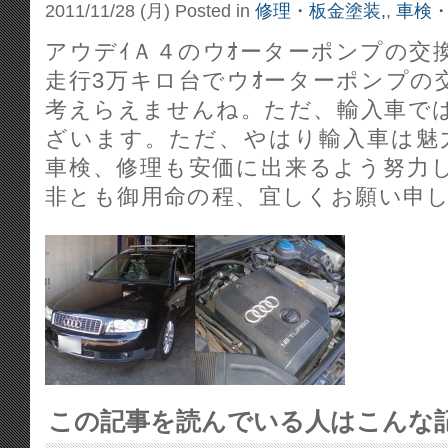
2011/11/28 (月)
Posted in
修理・板金塗装,
,
車検・
アウデｲＡ４のウｵーターポンプの交
走行3万キロ台でウｵーターポンプの
考えらえませんね。ただ、輸入車で
ざいます。ただ、やはり輸入車は魅
車検、修理も安価に出来るよう努力
非とも御用命の程、宜しくお願い申
この記事を読んでいる人はこんな