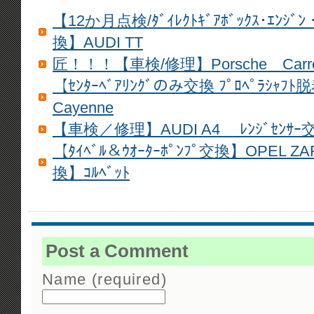
【12か月点検/ﾀﾞｲﾚｸﾄｷﾞｱﾎﾞｯｸｽ･ｴﾝｼﾞﾝ・
換】AUDI TT
匠！！！【車検/修理】Porsche Carre
【ｾﾝﾀｰﾍﾞｱﾘﾝｸﾞのみ交換 ﾌﾟﾛﾍﾟﾗｼｬﾌ
Cayenne
【車検／修理】AUDI A4 ﾚﾝｼﾞｾﾝｻｰ
【ﾀｲﾍﾞﾙ＆ｳｵｰﾀｰﾎﾟﾝﾌﾟ交換】OPEL ZAFI
換】ｺﾙﾍﾞｯﾄ
Post a Comment
Name (required)