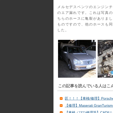
メルセデスベンツのエンジンチ
のエア漏れです。これは写真の
ちらのホースに亀裂がありまし
ものですので、他のホースも同
した。
この記事を読んでいる人はこ
匠！！！【車検/修理】Porsche 
【修理】Maserati GranTurism
【車検／ｴｱｺﾝ修理等】CADILLAC