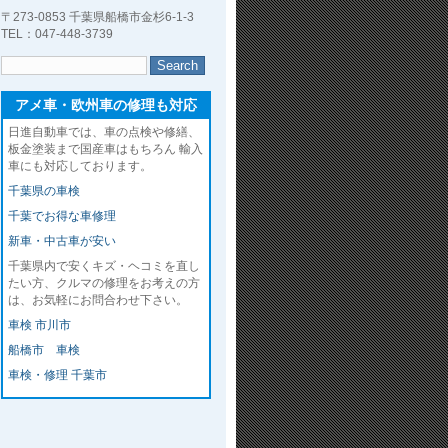
〒273-0853 千葉県船橋市金杉6-1-3
TEL：047-448-3739
アメ車・欧州車の修理も対応
日進自動車では、車の点検や修繕、
板金塗装まで国産車はもちろん 輸入
車にも対応しております。
千葉県の車検
千葉でお得な車修理
新車・中古車が安い
千葉県内で安くキズ・ヘコミを直し
たい方、クルマの修理をお考えの方
は、お気軽にお問合わせ下さい。
車検 市川市
船橋市 車検
車検・修理 千葉市