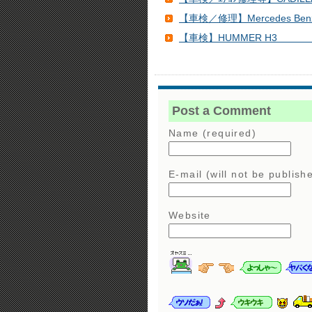
【車検／修理】Mercedes Benz
【車検】HUMMER H
Post a Comment
Name (required)
E-mail (will not be publish
Website