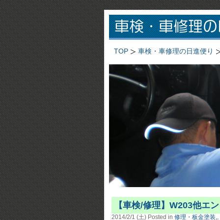
TOP
車検・車修理の日進便り
【車検/修理】W203他
2014/2/1 (土)
Posted in
修理・板金塗装,
,