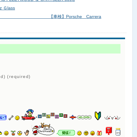
 Ｇlass
3 【車検】Porsche Carrera
ed) (required)