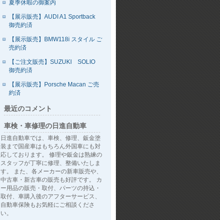
夏季休暇の御案内
【展示販売】AUDI A1 Sportback
御売約済
【展示販売】BMW118i スタイル ご
売約済
【ご注文販売】SUZUKI SOLIO
御売約済
【展示販売】Porsche Macan ご売
約済
最近のコメント
車検・車修理の日進自動車
日進自動車では、車検、修理、鈑金塗
装まで国産車はもちろん外国車にも対
応しております。 修理や鈑金は熟練の
スタッフが丁寧に修理、整備いたしま
す。 また、各メーカーの新車販売や、
中古車・新古車の販売も好評です。 カ
ー用品の販売・取付、パーツの持込・
取付、車購入後のアフターサービス、
自動車保険もお気軽にご相談くださ
い。