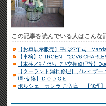
この記事を読んでいる人はこんな
【お車展示販売】平成27年式 Maz
【車検】CITROËN “2CV6 CHARLE
【車検／ｽﾊﾟｲﾗﾙｹｰﾌﾞﾙ交換修理等】Dodge
【クーラント漏れ修理】ブレイザー :::::
理･交換】ＤＯＤＧＥ
ポルシェ カレラ ご入庫 【修理】