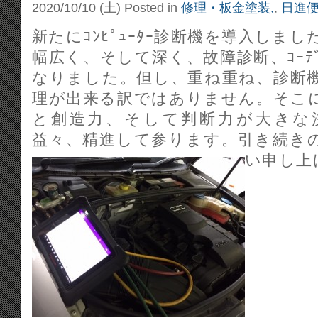
2020/10/10 (土)
Posted in
修理・板金塗装,
,
日進便
新たにｺﾝﾋﾟｭｰﾀｰ診断機を導入しま
幅広く、そして深く、故障診断、ｺｰﾃﾞｲ
なりました。但し、重ね重ね、診断
理が出来る訳ではありません。そこに
と創造力、そして判断力が大きな
益々、精進して参ります。引き続き
い申し上