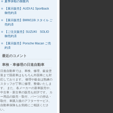
夏季休暇の御案内
【展示販売】AUDI A1 Sportback
御売約済
【展示販売】BMW118i スタイル ご
売約済
【ご注文販売】SUZUKI SOLIO
御売約済
【展示販売】Porsche Macan ご売
約済
最近のコメント
車検・車修理の日進自動車
日進自動車では、車検、修理、鈑金塗
装まで国産車はもちろん外国車にも対
応しております。 修理や鈑金は熟練の
スタッフが丁寧に修理、整備いたしま
す。 また、各メーカーの新車販売や、
中古車・新古車の販売も好評です。 カ
ー用品の販売・取付、パーツの持込・
取付、車購入後のアフターサービス、
自動車保険もお気軽にご相談くださ
い。