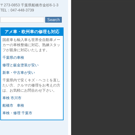
〒273-0853 千葉県船橋市金杉6-1-3
TEL：047-448-3739
アメ車・欧州車の修理も対応
国産車も輸入車も世界全自動車メー
カーの車検整備に対応。熟練スタッ
フが親身に対応いたします。
千葉県の車検
修理と鈑金塗装が安い
新車・中古車が安い
千葉県内で安くキズ・ヘコミを直し
たい方、クルマの修理をお考えの方
は、お気軽にお問合わせ下さい。
車検 市川市
船橋市 車検
車検・修理 千葉市