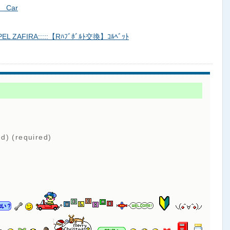
 Car
L ZAFIRA:::::【Rﾊﾌﾞﾎﾞﾙﾄ交換】ｺﾙﾍﾞｯﾄ
ed) (required)