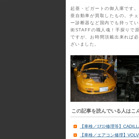
起亜・ビガートの御入庫です。
亜自動車が買取したもの。チェ
ー診断器など国内でも持ってい
術STAFFの職人魂！手探り
ですが、お時間頂戴出来れば必
ざいました。
この記事を読んでいる人はこ
【車検／ｴｱｺﾝ修理等】CADILLAC
【車検／エアコン修理】VOLVO