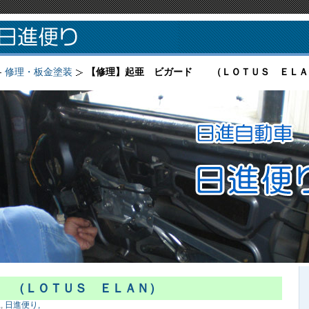
修理・板金塗装
【修理】起亜 ビガード （ＬＯＴＵＳ ＥＬＡ
 （ＬＯＴＵＳ ＥＬＡＮ）
,
,
日進便り,