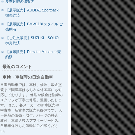
夏季休暇の御案内
【展示販売】AUDI A1 Sportback
御売約済
【展示販売】BMW118i スタイル ご
売約済
【ご注文販売】SUZUKI SOLIO
御売約済
【展示販売】Porsche Macan ご売
約済
最近のコメント
車検・車修理の日進自動車
日進自動車では、車検、修理、鈑金塗
装まで国産車はもちろん外国車にも対
応しております。 修理や鈑金は熟練の
スタッフが丁寧に修理、整備いたしま
す。 また、各メーカーの新車販売や、
中古車・新古車の販売も好評です。 カ
ー用品の販売・取付、パーツの持込・
取付、車購入後のアフターサービス、
自動車保険もお気軽にご相談くださ
い。