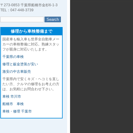
〒273-0853 千葉県船橋市金杉6-1-3
TEL：047-448-3739
修理から車検整備まで
国産車も輸入車も世界全自動車メー
カーの車検整備に対応。熟練スタッ
フが親身に対応いたします。
千葉県の車検
修理と鈑金塗装が安い
激安の中古車販売
千葉県内で安くキズ・ヘコミを直し
たい方、クルマの修理をお考えの方
は、お気軽にお問合わせ下さい。
車検 市川市
船橋市 車検
車検・修理 千葉市